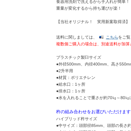
食器用洗剤で洗えるから手入れが簡単！
重量が変化するから持ち運びが楽！
【当社オリジナル！ 実用新案取得済】
送料に関しましては、
こちら
をご覧
複数個ご購入の場合は、別途送料が加算
プラスチック製臼サイズ
●外径500mm、内径400mm、高さ550
●2升半用
●材質：ポリエチレン
●給水口：1ヶ所
●排水口：1ヶ所
●水を入れることで重さが約70㎏～80
杵の組み合わせをお選びいただけます
ハイブリッド杵サイズ
●中サイズ：頭部径85mm、頭部の長さ約4