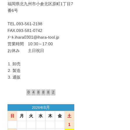
福岡県北九州市小倉北区原町1丁目7
番6号
TEL.093-561-2198
FAX.093-581-0742
ﾒｰﾙ.ihara0301@ihara-tool.jp
営業時間 10:30～17:00
お休み 土日祝日
卸売
製造
通販
0
4
8
8
8
2
8月
2026年
日
月
火
水
木
金
土
1