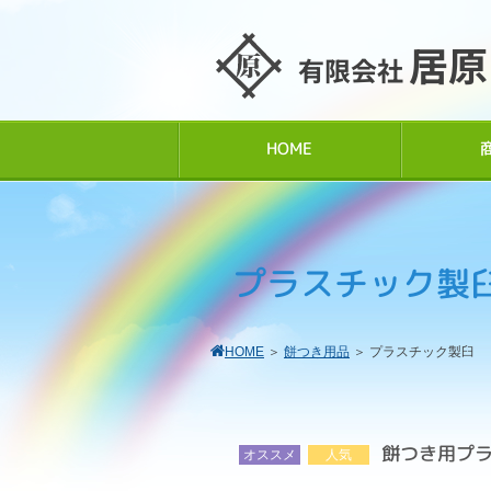
居原
有限会社
HOME
プラスチック製
HOME
＞
餅つき用品
＞
プラスチック製臼
餅つき用プラ
オススメ
人気