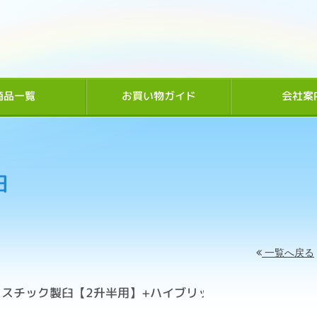
商品一覧
お買い物ガイド
会社案
臼
一覧へ戻る
スチック製臼【2升半用】+ハイブリッド杵2本付