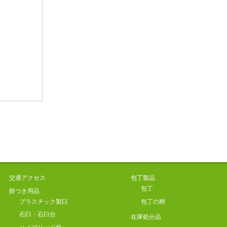
交通アクセス
包丁製品
包丁
餅つき用品
プラスチック製臼
包丁の柄
石臼・石臼台
在庫処分品