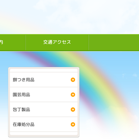
内
交通アクセス
餅つき用品
園芸用品
包丁製品
在庫処分品